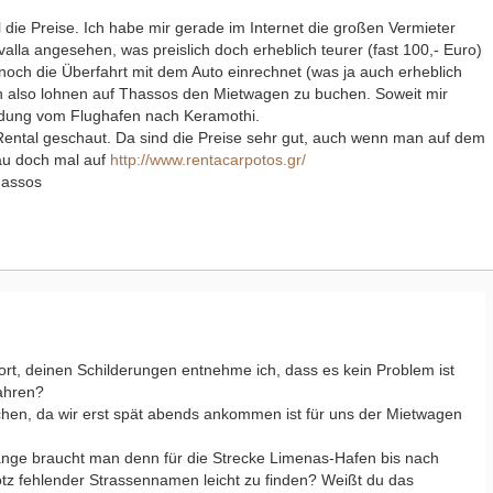
l die Preise. Ich habe mir gerade im Internet die großen Vermieter
alla angesehen, was preislich doch erheblich teurer (fast 100,- Euro)
och die Überfahrt mit dem Auto einrechnet (was ja auch erheblich
ch also lohnen auf Thassos den Mietwagen zu buchen. Soweit mir
bindung vom Flughafen nach Keramothi.
Rental geschaut. Da sind die Preise sehr gut, auch wenn man auf dem
au doch mal auf
http://www.rentacarpotos.gr/
hassos
wort, deinen Schilderungen entnehme ich, dass es kein Problem ist
ahren?
chen, da wir erst spät abends ankommen ist für uns der Mietwagen
ange braucht man denn für die Strecke Limenas-Hafen bis nach
rotz fehlender Strassennamen leicht zu finden? Weißt du das