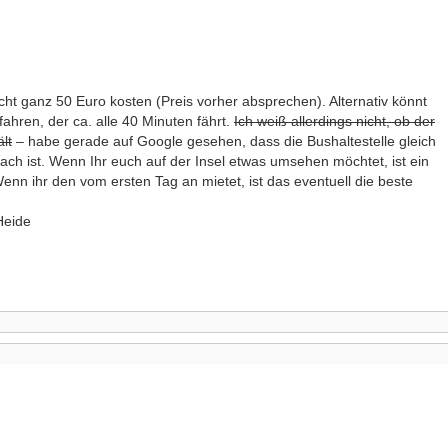
cht ganz 50 Euro kosten (Preis vorher absprechen). Alternativ könnt
ahren, der ca. alle 40 Minuten fährt.
Ich weiß allerdings nicht, ob der
lt
– habe gerade auf Google gesehen, dass die Bushaltestelle gleich
ch ist. Wenn Ihr euch auf der Insel etwas umsehen möchtet, ist ein
nn ihr den vom ersten Tag an mietet, ist das eventuell die beste
Heide