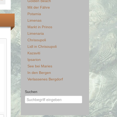
Golden Beach
Mit der Fähre
Potamia
Limenas
Markt in Prinos
Limenaria
Chrisoupoli
Lidl in Chrisoupoli
Kazaviti
Ipsarion
See bei Maries
In den Bergen
Verlassenes Bergdorf
Suchen