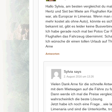
Hallo Sylvia, am besten vergleichst du ma
Hertz und Sixt bei Miete am Flughafen Kav
war, als Europcar in Limenas. Wenn man n
mehr kostet als ohne Auto), könnte es si
bekannt ist, gibt es leider keine Busver
Ich habe gerade noch mal bei Potos Car 
Flughafen das Fahrzeug übernimmt. Sch
Ich wünsche dir einen tollen Urlaub auf T
Arne
Antworten
Sylvia
says
2. August 2016 um 13:26
Vielen Dank Arne für die schnelle Ant
mit dem Mietwagen auf die Fähre zu f
Dann werde ich mal die Preise verglei
wahrscheinlich die beste Lösung.
Jetzt habe ich noch eine Frage…wie l
Limenaria und sind die Unterkünfte, t