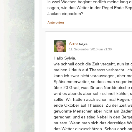
in zwei Wochen beginnt endlich meine lang e
sagen, wie das Wetter in der Regel Ende Se
Jacken einpacken?
Antworten
Arne
says
11. September 2016 um 21:30
Hallo Sylvia,
wie schnell doch die Zeit vergeht, nun ist 
meinen Urlaub auf Thassos verbracht. Ich l
kann ich zwar nicht voraussagen, aber m
Spätsommerwetter, so dass man sogar i
über 20 Grad, was für uns Norddeutsche 
wird es abends aber sehr schnell kühler
sollte. Wir hatten auch schon mal Regen,
ende Oktober auf Thassos. Zu der Zeit wa
gewohnte Menschen aber nicht am Baden g
geregnet, und es stieg Nebel in den Berg
musste. Wenn man sich das derzeitige Wett
das Wetter einzuschätzen. Schau doch am 