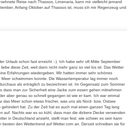
rsehnete Reise nach Thassos, Limenaria, kann mir vielleicht jemand
ptember, Anfang Oktober auf Thassos ist, muss ich mir Regenzeug und
der Urlaub schon fast erreicht :-). Ich habe sehr oft Mitte September
iebe diese Zeit, weil dann nicht mehr ganz so viel los ist. Das Wetter
eine Erfahrungen wiedergeben. Wir hatten immer sehr schönes
m Meer schwimmen konnte. Die Wassertemperatur lag immer noch
durchaus als erträglich zu bezeichnen ist. Im Gegensatz zum Sommer
, so dass man zur Sicherheit eine Jacke zum essen gehen mitnehmen
 der aber genau so schnell gegangen ist wie er kam. Ich war einmal
r das Meer schon etwas frischer, was uns als Nord- bzw. Ostsee
ehindert hat. Zu der Zeit hat es auch mal einen ganzen Tag lang
en auf. Nachts war es so kühl, dass man die dickere Decke verwenden
er in Deutschland ansieht, stellt man fest, wie schwer es sein kann
besten den Wettertrend auf Wetter.com an. Derzeit schreiben sie für