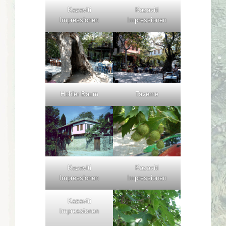
Kazaviti
Kazaviti
Impressionen
Impressionen
Hohler Baum
Taverne
Kazaviti
Kazaviti
Impressionen
Impressionen
Kazaviti
Impressionen