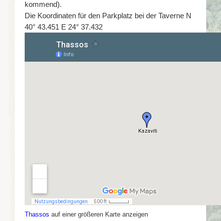
kommend).
Karneval
Die Koordinaten für den Parkplatz bei der Taverne N
40° 43.451 E 24° 37.432
Fastenzeit
Nationalfeiertag
Ostern
15. August
2. Nationalfeiertag
Namenstag
Thassoshunde
Gästebuch
Thassos
auf einer größeren Karte anzeigen