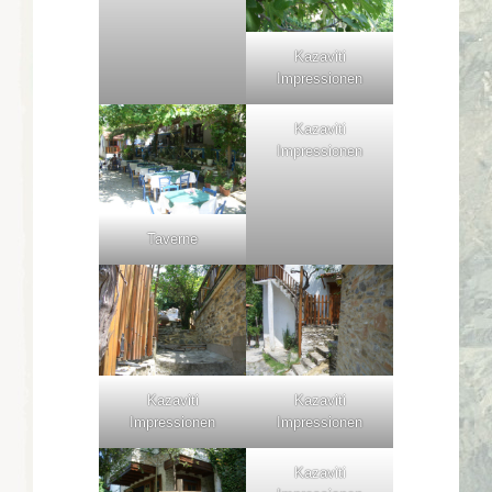
Kazaviti
Impressionen
Kazaviti
Impressionen
Taverne
Kazaviti
Kazaviti
Impressionen
Impressionen
Kazaviti