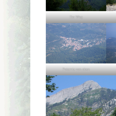
Der Weg
Potamia von oben