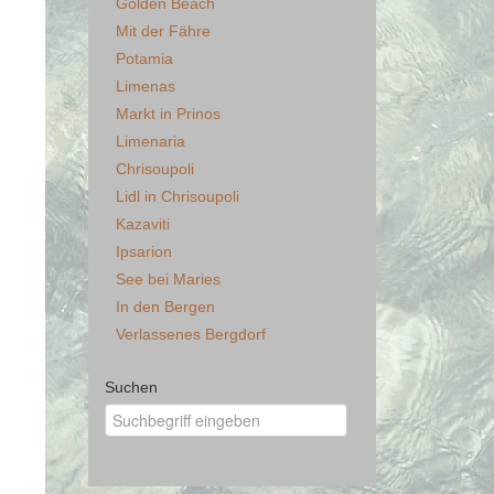
Golden Beach
Mit der Fähre
Potamia
Limenas
Markt in Prinos
Limenaria
Chrisoupoli
Lidl in Chrisoupoli
Kazaviti
Ipsarion
See bei Maries
In den Bergen
Verlassenes Bergdorf
Suchen