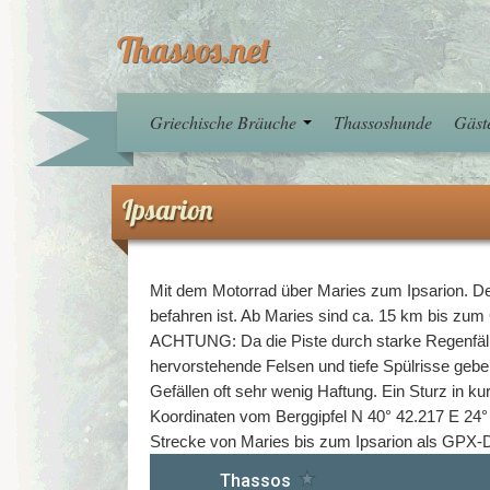
Thassos.net
Griechische Bräuche
Thassoshunde
Gäst
Ipsarion
Mit dem Motorrad über Maries zum Ipsarion. Der
befahren ist. Ab Maries sind ca. 15 km bis zum 
ACHTUNG: Da die Piste durch starke Regenfälle
hervorstehende Felsen und tiefe Spülrisse geben
Gefällen oft sehr wenig Haftung. Ein Sturz in k
Koordinaten vom Berggipfel N 40° 42.217 E 24°
Strecke von Maries bis zum Ipsarion als GPX